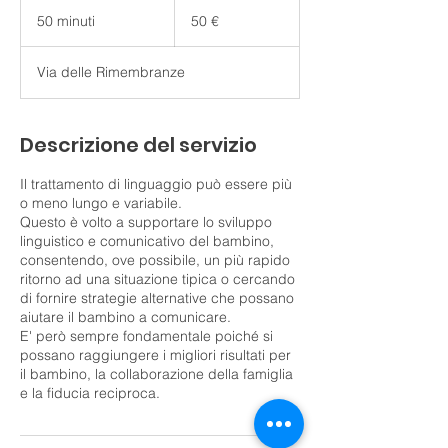
50
euro
50 minuti
5
50 €
0
m
Via delle Rimembranze
i
n
u
t
Descrizione del servizio
i
Il trattamento di linguaggio può essere più
o meno lungo e variabile.
Questo è volto a supportare lo sviluppo
linguistico e comunicativo del bambino,
consentendo, ove possibile, un più rapido
ritorno ad una situazione tipica o cercando
di fornire strategie alternative che possano
aiutare il bambino a comunicare.
E' però sempre fondamentale poiché si
possano raggiungere i migliori risultati per
il bambino, la collaborazione della famiglia
e la fiducia reciproca.