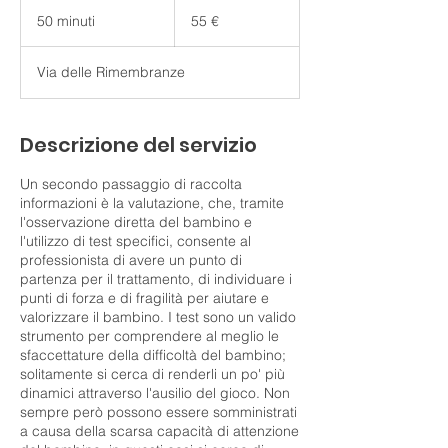
55
euro
50 minuti
5
55 €
0
m
Via delle Rimembranze
i
n
u
t
Descrizione del servizio
i
Un secondo passaggio di raccolta
informazioni è la valutazione, che, tramite
l'osservazione diretta del bambino e
l'utilizzo di test specifici, consente al
professionista di avere un punto di
partenza per il trattamento, di individuare i
punti di forza e di fragilità per aiutare e
valorizzare il bambino. I test sono un valido
strumento per comprendere al meglio le
sfaccettature della difficoltà del bambino;
solitamente si cerca di renderli un po' più
dinamici attraverso l'ausilio del gioco. Non
sempre però possono essere somministrati
a causa della scarsa capacità di attenzione