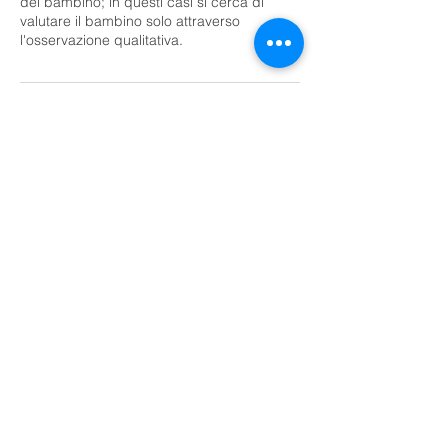
del bambino; in questi casi si cerca di
valutare il bambino solo attraverso
l'osservazione qualitativa.
Dettagli di contatto
Via delle Rimembranze, 9, San Lazzaro di
Savena, Metropolitan City of Bologna, Italy
3519813221
veronica.sgarbi@gmail.com
Veronica Sgarbi Logopedista
P.IVA:
03888771205
Cell:
351 9813221
Email:
veronicasgarbi@gmail.com
Social:
lalogovera